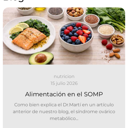
nutricion
15 julio 2026
Alimentación en el SOMP
¿H
 bien explica el Dr.Martí en un artículo
ior de nuestro blog, el síndrome ovárico
metabólico...