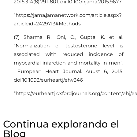
2015;314(8):791-801. dii 10.1001/jama.2015.9677
“
https://jama.jamanetwork.com/article.aspx?
articleid=2429713#Methods
(7) Sharma R., Oni, O., Gupta, K. et al.
“Normalization of testosterone level is
associated with reduced incidence of
myocardial infarction and mortality in men”.
European Heart Journal. Auust 6, 2015.
doi:10.1093/eurheartj/ehv346
“
https://eurheartj.oxfordjournals.org/content/ehj/ea
Continua explorando el
Blog