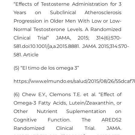
“Effects of Testosterne Administration for 3
Years on Subclìnical Atherosclerosis
Progression in Older Men With Low or Low-
Normal Testosterone Levels. A Randomized
Clinical Trial” JAMA, 2015; 314(6):570-
581.doi:10.1001/ja,a.2015.8881.
JAMA.
2015;314:570-
581.
Article
(5) “El timo de los omega 3”
https://www.elmundo.es/salud/2015/08/26/55dca
(6) Chew E.Y., Clemons T.E. et al. “Effect of
Omega-3 Fatty Acids, Lutein/Zeaxanthin, or
Other Nutrient Suplementation on
Cognitive Function. The AREDS2
Randomized Clinical Trial. JAMA.