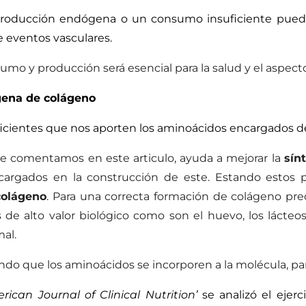
ducción endógena o un consumo insuficiente puede f
 eventos vasculares.
umo y producción será esencial para la salud y el aspecto f
gena de colágeno
icientes que nos aporten los aminoácidos encargados de 
a le comentamos en
este articulo
, ayuda a mejorar la
sín
cargados en la construcción de este. Estando estos 
colágeno
. Para una correcta formación de colágeno precis
de alto valor biológico como son el huevo, los lácteo
al.
do que los aminoácidos se incorporen a la molécula, para
ican Journal of Clinical Nutrition’
se analizó el ejerc