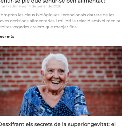
sentir-se ple que sentir-se ben alimentat?
Arantxa Jiménez
14 de gener de 2026
Comprèn les claus biològiques i emocionals darrere de les
seves decisions alimentàries i millori la relació amb el menjar.
Moltes vegades creiem que menjar fins
Leer más
Desxifrant els secrets de la superlongevitat: el