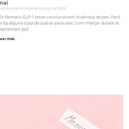
mai
driana Martín Peral
18 de juny de 2026
Els fàrmacs GLP-1 estan revolucionant la pèrdua de pes. Però
hi ha alguna cosa de què es parla poc: com menjar durant el
tractament pot
Leer más