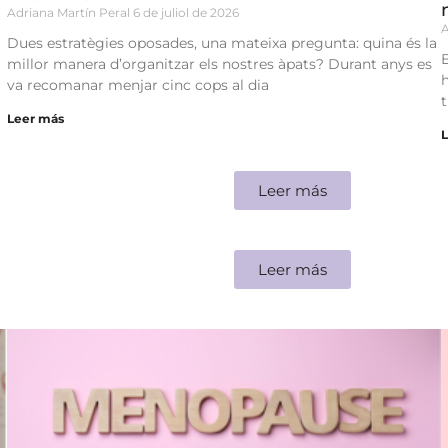
Adriana Martín Peral
6 de juliol de 2026
A
Dues estratègies oposades, una mateixa pregunta: quina és la
millor manera d’organitzar els nostres àpats? Durant anys es
va recomanar menjar cinc cops al dia
Leer más
Leer más
Leer más