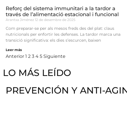
Reforç del sistema immunitari a la tardor a
través de l’alimentació estacional i funcional
Arantxa Jiménez
12 de desembre de 2025
Com preparar-se per als mesos freds des del plat: claus
nutricionals per enfortir les defenses. La tardor marca una
transició significativa: els dies s’escurcen, baixen
Leer más
Anterior
1
2
3
4
5
Siguiente
LO MÁS LEÍDO
PREVENCIÓN Y ANTI-AGI