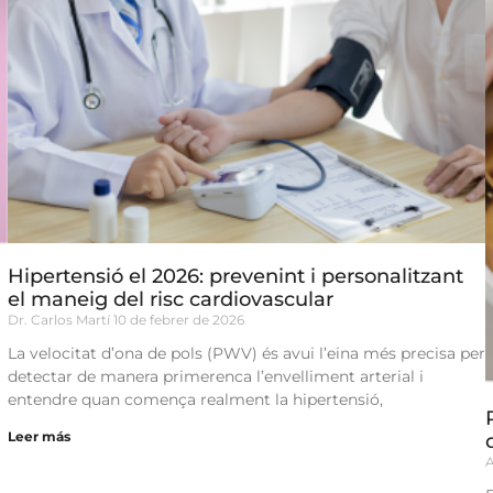
Hipertensió el 2026: prevenint i personalitzant
el maneig del risc cardiovascular
Dr. Carlos Martí
10 de febrer de 2026
La velocitat d’ona de pols (PWV) és avui l’eina més precisa per
detectar de manera primerenca l’envelliment arterial i
entendre quan comença realment la hipertensió,
Leer más
A