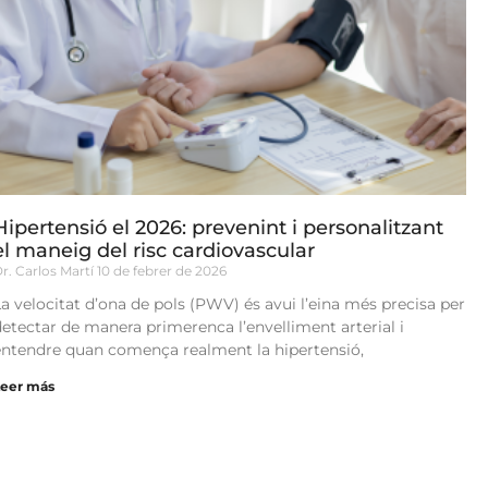
Hipertensió el 2026: prevenint i personalitzant
el maneig del risc cardiovascular
r. Carlos Martí
10 de febrer de 2026
La velocitat d’ona de pols (PWV) és avui l’eina més precisa per
detectar de manera primerenca l’envelliment arterial i
entendre quan comença realment la hipertensió,
Leer más