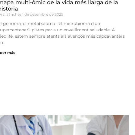
mapa multi-òmic de la vida més llarga de la
història
Dra. Sánchez
1 de desembre de 2025
El genoma, el metaboloma i el microbioma d’un
supercentenari: pistes per a un envelliment saludable. A
Neolife, estem sempre atents als avenços més capdavanters
en
Leer más