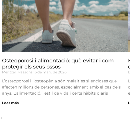
Osteoporosi i alimentació: què evitar i com
protegir els seus ossos
Meritxell Massons
16 de març de 2026
D
L’osteoporosi i l’osteopènia són malalties silencioses que
afecten milions de persones, especialment amb el pas dels
anys. L’alimentació, l’estil de vida i certs hàbits diaris
Leer más
a