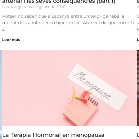
arterial i les seves conseqüències (part 1)
Dra. Minguito
14 de gener de 2026
Potser no saben que a Espanya entre un terç i gairebé la
meitat dels adults tenen hipertensió. Això vol dir que entre 1 i
2
Leer más
La Teràpia Hormonal en menopausa