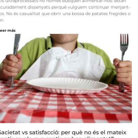
Els ultraprocessats no només busquen alimentar-nos: estan
acuradament dissenyats perquè vulguem continuar menjant-
los. No és casualitat que obrir una bossa de patates fregides o
un
Leer más
Sacietat vs satisfacció: per què no és el mateix