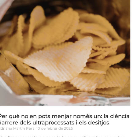
Per què no en pots menjar només un: la ciència
darrere dels ultraprocessats i els desitjos
driana Martín Peral
10 de febrer de 2026