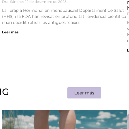
Dra. Sánchez
12 de desembre de 2025
La Teràpia Hormonal en menopausaEl Departament de Salut
(HHS) i la FDA han revisat en profunditat l’evidència científica
i han decidit retirar les antigues “caixes
Leer más
NG
Leer más