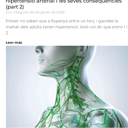
hipertensió arterial i les seves conseqüències
(part 2)
Dra. Minguito
30 de gener de 2026
Potser no saben que a Espanya entre un terç i gairebé la
meitat dels adults tenen hipertensió. Això vol dir que entre 1 i
2
Leer más