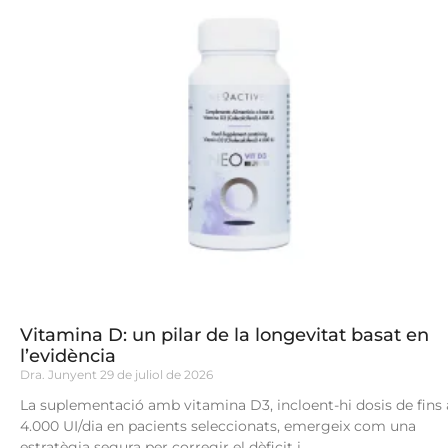
Vitamina D: un pilar de la longevitat basat en
l’evidència
Dra. Junyent
29 de juliol de 2026
La suplementació amb vitamina D3, incloent-hi dosis de fins 
4.000 UI/dia en pacients seleccionats, emergeix com una
estratègia segura per corregir el dèficit i