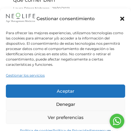
Laura Pérez Naharro
29/10/2021
¿Determina la alimentación un 70% de nuestra
Gestionar consentimiento
salud? ¿Es lo mismo alimentarse de forma sana
que tener hábitos alimentarios saludables? En
Para ofrecer las mejores experiencias, utilizamos tecnologías como
las cookies para almacenar y/o acceder a la información del
conmemoración del día Mundial
dispositivo. El consentimiento de estas tecnologías nos permitirá
procesar datos como el comportamiento de navegación o las
Read more
identificaciones únicas en este sitio. No consentir o retirar el
consentimiento, puede afectar negativamente a ciertas
características y funciones.
Gestionar los servicios
Aceptar
Denegar
Ver preferencias
Nutrición y trastornos del sistema
Política de cookies
Política de Privacidad
Impressum