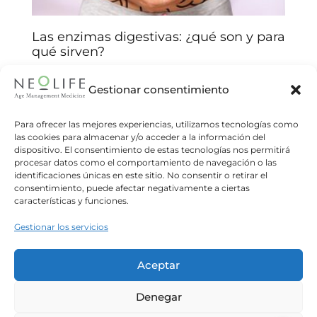
Las enzimas digestivas: ¿qué son y para
qué sirven?
Estefania Álvarez
13/03/2024
Gestionar consentimiento
Las enzimas digestivas son moléculas que nos
permiten descomponer los alimentos y
Para ofrecer las mejores experiencias, utilizamos tecnologías como
absorber nutrientes. Son esenciales para la
las cookies para almacenar y/o acceder a la información del
digestión de los alimentos y la asimilación
dispositivo. El consentimiento de estas tecnologías nos permitirá
procesar datos como el comportamiento de navegación o las
Read more
identificaciones únicas en este sitio. No consentir o retirar el
consentimiento, puede afectar negativamente a ciertas
características y funciones.
Gestionar los servicios
Aceptar
Denegar