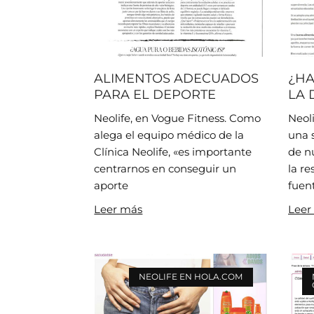
ALIMENTOS ADECUADOS
¿HA
PARA EL DEPORTE
LA 
Neolife, en Vogue Fitness. Como
Neol
alega el equipo médico de la
una s
Clínica Neolife, «es importante
de n
centrarnos en conseguir un
la re
aporte
fuen
Leer más
Leer
NEOLIFE EN HOLA.COM