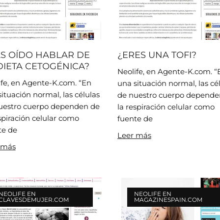
S OÍDO HABLAR DE
¿ERES UNA TOFI?
DIETA CETOGÉNICA?
Neolife, en Agente-K.com. “
ife, en Agente-K.com. “En
una situación normal, las cé
ituación normal, las células
de nuestro cuerpo depende
uestro cuerpo dependen de
la respiración celular como
spiración celular como
fuente de
te de
Leer más
 más
NEOLIFE EN
NEOLIFE EN
CLAVESDEMUJER.COM
MAGAZINESPAIN.COM