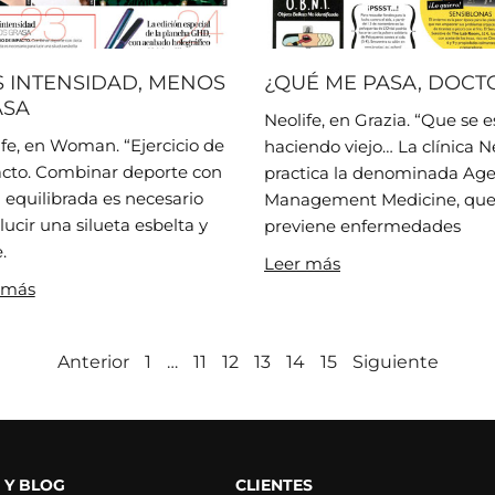
 INTENSIDAD, MENOS
¿QUÉ ME PASA, DOCT
ASA
Neolife, en Grazia. “Que se e
ife, en Woman. “Ejercicio de
haciendo viejo… La clínica N
cto. Combinar deporte con
practica la denominada Ag
 equilibrada es necesario
Management Medicine, qu
lucir una silueta esbelta y
previene enfermedades
.
Leer más
 más
Anterior
1
…
11
12
13
14
15
Siguiente
 Y BLOG
CLIENTES