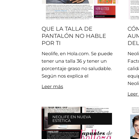
QUE LA TALLA DE
CÓM
PANTALÓN NO HABLE
AUM
POR TI
DEL
Neolife, en Hola.com. Se puede
Neol
tener una talla 36 y tener un
Facto
porcentaje graso no saludable.
calid
Según nos explica el
equi
Neoli
Leer más
Leer
NEOLIFE EN NUEVA
ESTÉTICA