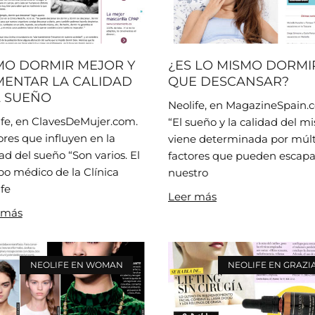
O DORMIR MEJOR Y
¿ES LO MISMO DORMI
ENTAR LA CALIDAD
QUE DESCANSAR?
 SUEÑO
Neolife, en MagazineSpain.
ife, en ClavesDeMujer.com.
“El sueño y la calidad del 
res que influyen en la
viene determinada por múlt
ad del sueño “Son varios. El
factores que pueden escapa
po médico de la Clínica
nuestro
fe
Leer más
 más
NEOLIFE EN WOMAN
NEOLIFE EN GRAZI