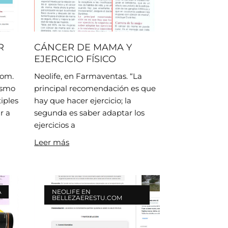
R
CÁNCER DE MAMA Y
EJERCICIO FÍSICO
com.
Neolife, en Farmaventas. “La
mismo
principal recomendación es que
iples
hay que hacer ejercicio; la
r a
segunda es saber adaptar los
ejercicios a
Leer más
A
NEOLIFE EN
BELLEZAERESTU.COM