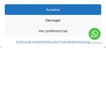
Aceptar
Denegar
Ver preferencias
Proteína en polvo, el suplemento
Política de cookies
Política de Privacidad
Impressum
antiaging
Nutrición Neolife
14/11/2022
Aumentar la esperanza de vida, la calidad de los
años que vivimos y reducir la prevalencia de
enfermedades derivadas del envejecimiento
será premisa en torno
Read more