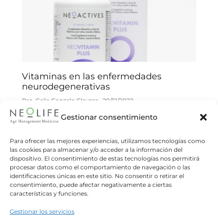
Vitaminas en las enfermedades
neurodegenerativas
Dra. Celia Gonzalo Gleyzes
28/12/2022
Gestionar consentimiento
Las vitaminas pueden ser beneficiosas para la
prevención y ser un tratamiento adyuvante en
ciertas patologías neurodegenerativas. Las
Para ofrecer las mejores experiencias, utilizamos tecnologías como
las cookies para almacenar y/o acceder a la información del
claves del problema se encuentran en el
dispositivo. El consentimiento de estas tecnologías nos permitirá
procesar datos como el comportamiento de navegación o las
Read more
identificaciones únicas en este sitio. No consentir o retirar el
consentimiento, puede afectar negativamente a ciertas
características y funciones.
Gestionar los servicios