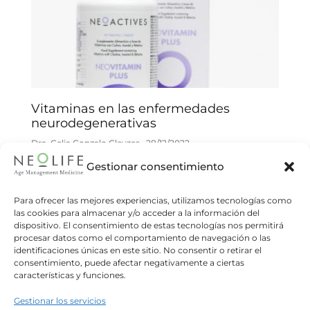
Vitaminas en las enfermedades
neurodegenerativas
Dra. Celia Gonzalo Gleyzes
28/12/2022
Gestionar consentimiento
Las vitaminas pueden ser beneficiosas para la
prevención y ser un tratamiento adyuvante en
ciertas patologías neurodegenerativas. Las
Para ofrecer las mejores experiencias, utilizamos tecnologías como
las cookies para almacenar y/o acceder a la información del
claves del problema se encuentran en el
dispositivo. El consentimiento de estas tecnologías nos permitirá
procesar datos como el comportamiento de navegación o las
Read more
identificaciones únicas en este sitio. No consentir o retirar el
consentimiento, puede afectar negativamente a ciertas
características y funciones.
Gestionar los servicios