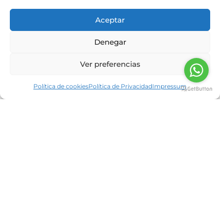
Aceptar
Denegar
Ver preferencias
Proteína en polvo, el suplemento
Política de cookies
Política de Privacidad
Impressum
antiaging
Nutrición Neolife
14/11/2022
Aumentar la esperanza de vida, la calidad de los
años que vivimos y reducir la prevalencia de
enfermedades derivadas del envejecimiento
será premisa en torno
Read more