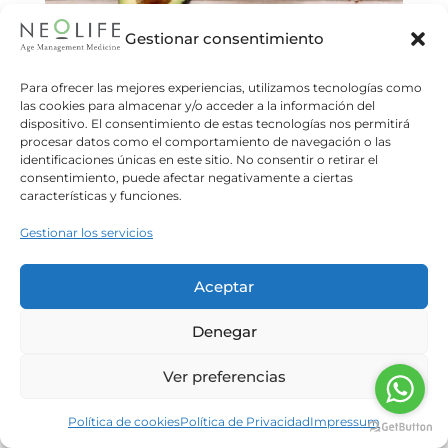
Gestionar consentimiento
Alimentación en el SOMP
Meritxell Massons
15/07/2026
Para ofrecer las mejores experiencias, utilizamos tecnologías como
las cookies para almacenar y/o acceder a la información del
Como bien explica el Dr.Martí en un artículo
dispositivo. El consentimiento de estas tecnologías nos permitirá
anterior de nuestro blog, el síndrome ovárico
procesar datos como el comportamiento de navegación o las
metabólico poliendocrino (SOMP) engloba
identificaciones únicas en este sitio. No consentir o retirar el
consentimiento, puede afectar negativamente a ciertas
diferentes fenotipos y formas de presentación.
características y funciones.
Leer más
Gestionar los servicios
Aceptar
Denegar
Ver preferencias
Política de cookies
Política de Privacidad
Impressum