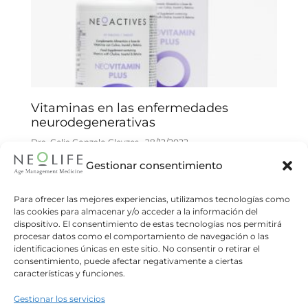
Vitaminas en las enfermedades
neurodegenerativas
Dra. Celia Gonzalo Gleyzes
28/12/2022
Gestionar consentimiento
Las vitaminas pueden ser beneficiosas para la
prevención y ser un tratamiento adyuvante en
ciertas patologías neurodegenerativas. Las
Para ofrecer las mejores experiencias, utilizamos tecnologías como
las cookies para almacenar y/o acceder a la información del
claves del problema se encuentran en el
dispositivo. El consentimiento de estas tecnologías nos permitirá
procesar datos como el comportamiento de navegación o las
Read more
identificaciones únicas en este sitio. No consentir o retirar el
consentimiento, puede afectar negativamente a ciertas
características y funciones.
Gestionar los servicios