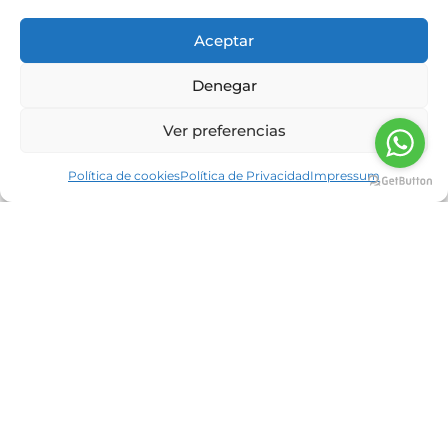
Aceptar
Denegar
Ver preferencias
Proteína en polvo, el suplemento
Política de cookies
Política de Privacidad
Impressum
antiaging
Nutrición Neolife
14/11/2022
Aumentar la esperanza de vida, la calidad de los
años que vivimos y reducir la prevalencia de
enfermedades derivadas del envejecimiento
será premisa en torno
Read more